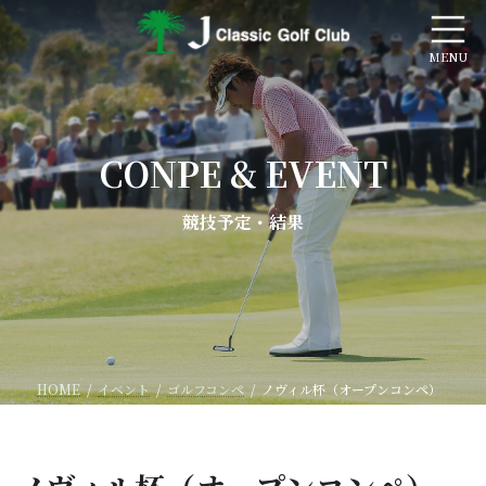
コ
ナ
ン
ビ
テ
ゲ
ン
ー
ツ
シ
へ
ョ
ス
ン
CONPE & EVENT
キ
に
ッ
移
プ
動
競技予定・結果
HOME
イベント
ゴルフコンペ
ノヴィル杯（オープンコンペ）