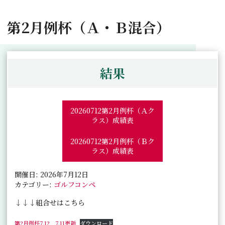
第2月例杯（Ａ・Ｂ混合）
結果
20260712第2月例杯（Ａク
ラス）成績表
20260712第2月例杯（Ｂク
ラス）成績表
開催日: 2026年7月12日
カテゴリー:
ゴルフコンペ
↓↓↓組合せはこちら
第2月例杯7.12 7.11更新
ダウンロード