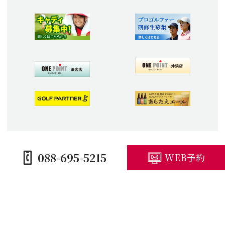
088-695-5215
WEB予約
HOME
コースガイド
施設紹介
プレープラン
競技予定・結果
アクセス・観光