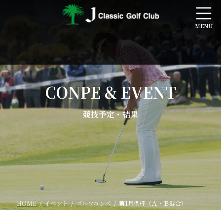
コ
ナ
ン
ビ
テ
ゲ
ン
ー
ツ
シ
へ
ョ
ス
ン
キ
に
ッ
移
CONPE & EVENT
プ
動
競技予定・結果
HOME
イベント
ゴルフコンペ
第1月例杯（Ａ・Ｂ混合）