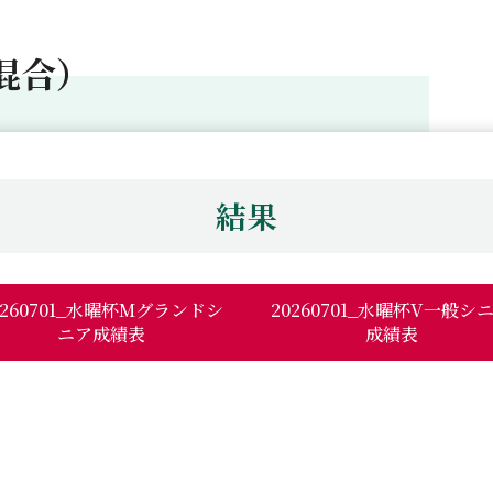
混合）
結果
0260701_水曜杯Mグランドシ
20260701_水曜杯V一般シ
ニア成績表
成績表