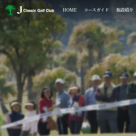
コ
ナ
ン
ビ
HOME
コースガイド
施設紹介
テ
ゲ
ン
ー
ツ
シ
へ
ョ
ス
ン
キ
に
ッ
移
プ
動