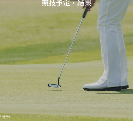
競技予定・結果
Ｖ混合）