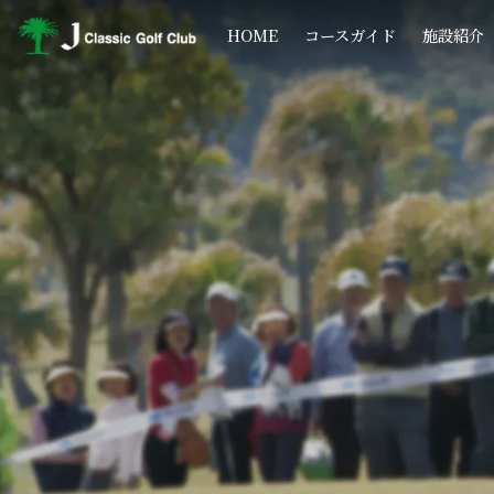
コ
ナ
ン
ビ
HOME
コースガイド
施設紹介
テ
ゲ
ン
ー
ツ
シ
へ
ョ
ス
ン
キ
に
ッ
移
プ
動