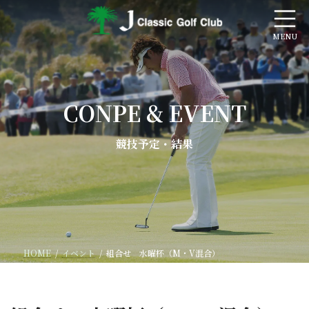
コ
ナ
ン
ビ
テ
ゲ
ン
ー
ツ
シ
へ
ョ
ス
ン
キ
に
CONPE & EVENT
ッ
移
プ
動
競技予定・結果
HOME
イベント
組合せ 水曜杯（M・V混合）