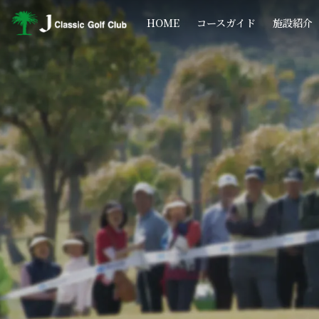
コ
ナ
ン
ビ
HOME
コースガイド
施設紹介
テ
ゲ
ン
ー
ツ
シ
へ
ョ
ス
ン
キ
に
ッ
移
プ
動