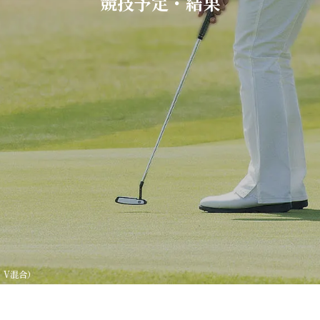
競技予定・結果
・V混合）