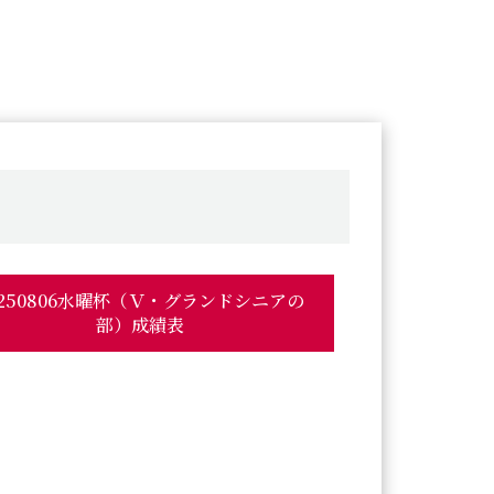
0250806水曜杯（Ｖ・グランドシニアの
部）成績表