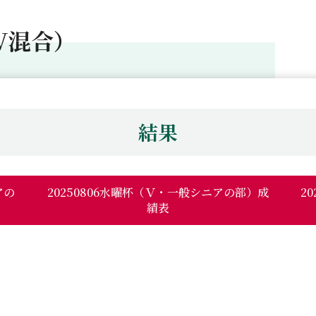
V混合）
結果
アの
20250806水曜杯（Ｖ・一般シニアの部）成
2
績表