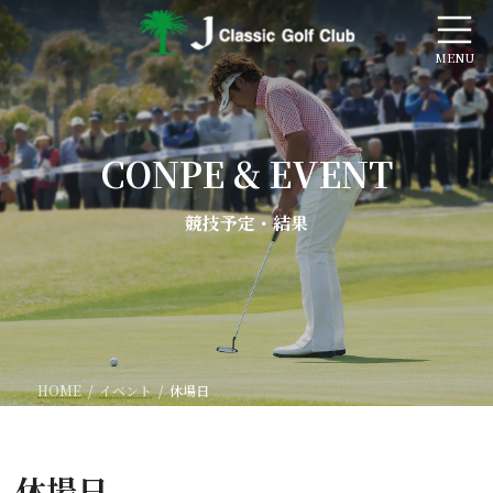
コ
ナ
ン
ビ
テ
ゲ
ン
ー
ツ
シ
へ
ョ
ス
ン
CONPE & EVENT
キ
に
ッ
移
プ
動
競技予定・結果
HOME
イベント
休場日
休場日