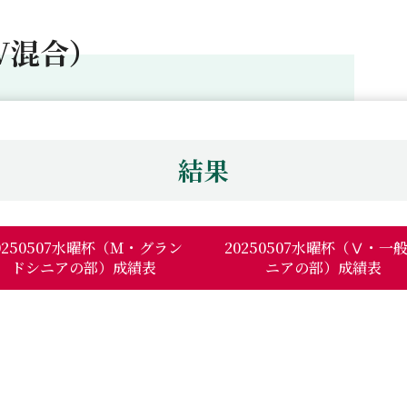
V混合）
結果
0250507水曜杯（Ｍ・グラン
20250507水曜杯（Ⅴ・一
ドシニアの部）成績表
ニアの部）成績表