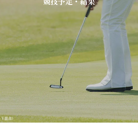
競技予定・結果
・V混合）