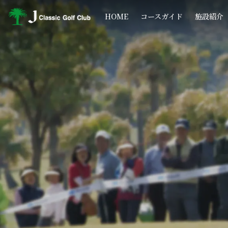
コ
ナ
ン
ビ
HOME
コースガイド
施設紹介
テ
ゲ
ン
ー
ツ
シ
へ
ョ
ス
ン
キ
に
ッ
移
プ
動