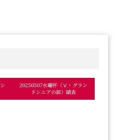
般シ
20250507水曜杯（Ⅴ・グラン
ドシニアの部）績表