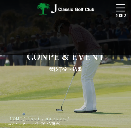
コ
ナ
ン
ビ
テ
ゲ
ン
ー
ツ
シ
へ
ョ
ス
ン
キ
に
ッ
移
CONPE & EVENT
プ
動
競技予定・結果
HOME
イベント
ゴルフコンペ
シニア・レディース杯（M・V混合）