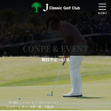
コ
ナ
ン
ビ
テ
ゲ
ン
ー
ツ
シ
へ
ョ
ス
ン
キ
に
ッ
移
CONPE & EVENT
プ
動
競技予定・結果
HOME
イベント
ゴルフコンペ
シニア・レディース杯（M・V混合）