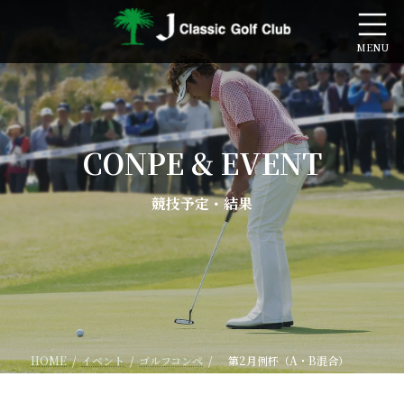
コ
ナ
ン
ビ
テ
ゲ
ン
ー
ツ
シ
へ
ョ
ス
ン
キ
に
CONPE & EVENT
ッ
移
プ
動
競技予定・結果
HOME
イベント
ゴルフコンペ
第2月例杯（A・B混合）