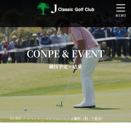
コ
ナ
ン
ビ
テ
ゲ
ン
ー
ツ
シ
へ
ョ
ス
ン
キ
に
ッ
移
CONPE & EVENT
プ
動
競技予定・結果
HOME
イベント
ゴルフコンペ
土曜杯（M・V混合）