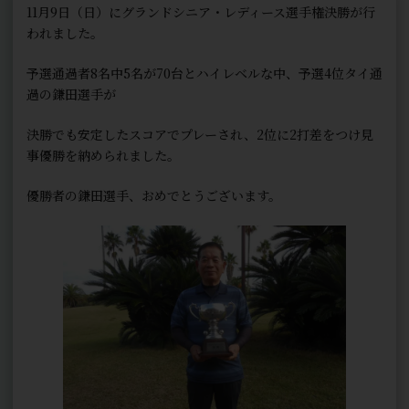
11月9日（日）にグランドシニア・レディース選手権決勝が行
われました。
予選通過者8名中5名が70台とハイレベルな中、予選4位タイ通
過の鎌田選手が
決勝でも安定したスコアでプレーされ、2位に2打差をつけ見
事優勝を納められました。
優勝者の鎌田選手、おめでとうございます。