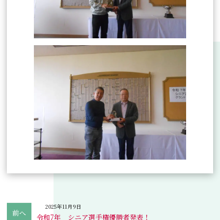
2025年11月9日
令和7年 シニア選手権優勝者発表！