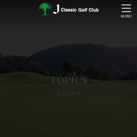
コ
ナ
ン
ビ
テ
ゲ
ン
ー
ツ
シ
へ
ョ
ス
ン
キ
に
ッ
移
プ
動
TOPICS
トピックス