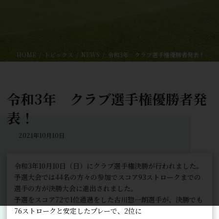
HOME
トピックス
NEWS
令和3年 クラブ選手権優勝者発表！
令和3年 クラブ選手権優勝者発
表！
2021年10月10日
令和3年10月10日（日）にクラブ選手権決勝が行われました。
予選大会では44名の方々の参加でスコア93ストロークまでの
選手の方が決勝大会に進出されました。
予選をスコア72で1位通過をした古川惣一朗選手が、決勝でも
76ストロークと安定したプレーで、2位に